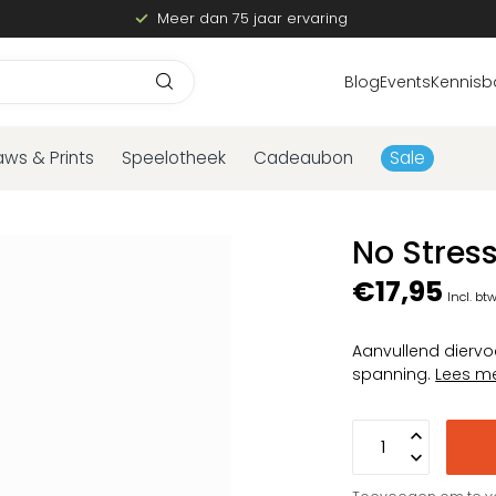
Meer dan 75 jaar ervaring
Blog
Events
Kennisb
aws & Prints
Speelotheek
Cadeaubon
Sale
No Stres
€17,95
Incl. bt
Aanvullend diervo
spanning.
Lees m