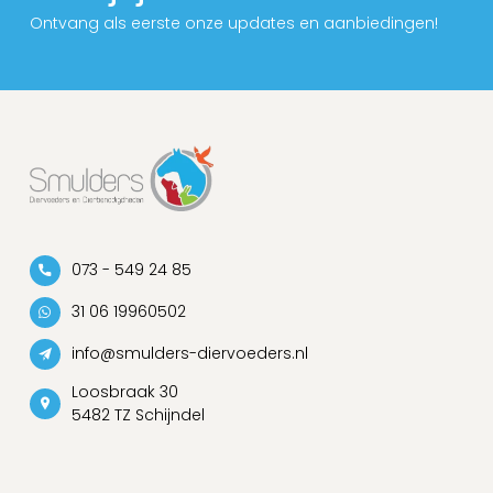
Ontvang als eerste onze updates en aanbiedingen!
073 - 549 24 85
31 06 19960502
info@smulders-diervoeders.nl
Loosbraak 30
5482 TZ Schijndel