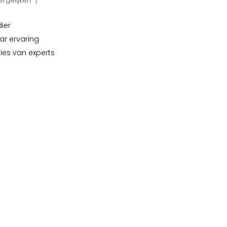
rgelijken
dier
ar ervaring
vies van experts