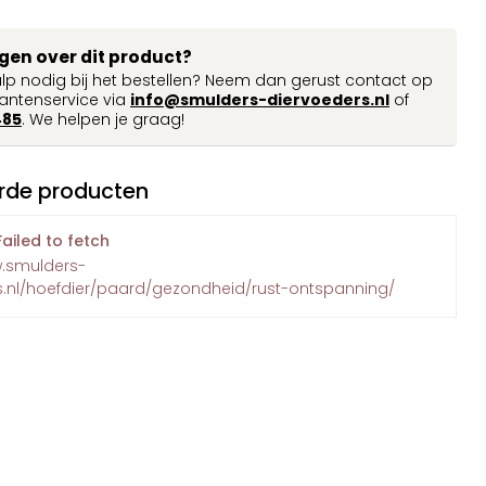
agen over dit product?
ulp nodig bij het bestellen? Neem dan gerust contact op
antenservice via
info@smulders-diervoeders.nl
of
485
. We helpen je graag!
rde producten
Failed to fetch
w.smulders-
s.nl/hoefdier/paard/gezondheid/rust-ontspanning/