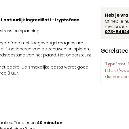
Heb je vr
t natuurlijk ingrediënt L-tryptofaan.
Of heb je h
met onze kl
stress en spanning.
073- 5492
L-tryptofaan met toegevoegd magnesium.
aal functioneren van de zenuwen en spieren.
Gerelatee
edstoestand van het paard. Het ondersteunt
TypeError: 
 het paard. De smakelijke pasta wordt goed
https://ww
ca 3 uur.
diervoeder
tuaties. Toedienen
40 minuten
raagt circa 3 uur.