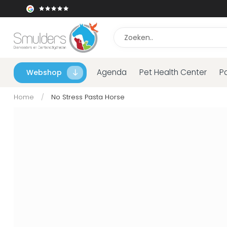
Agenda
Pet Health Center
P
Webshop
Home
/
No Stress Pasta Horse