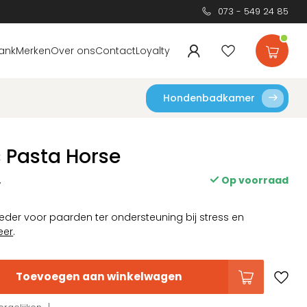
073 - 549 24 85
ank
Merken
Over ons
Contact
Loyalty
Hondenbadkamer
s Pasta Horse
Op voorraad
w
eder voor paarden ter ondersteuning bij stress en
eer
.
Toevoegen aan winkelwagen