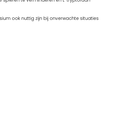
 spieren te verminderen en L-tryptofaan
m ook nuttig zijn bij onverwachte situaties