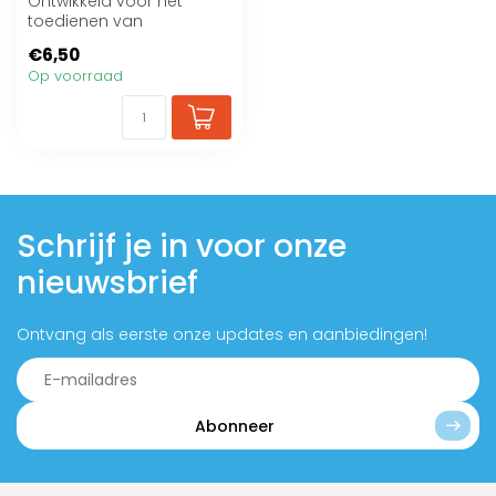
Ontwikkeld voor het
toedienen van
handopfok vogels
€6,50
Op voorraad
Schrijf je in voor onze
nieuwsbrief
Ontvang als eerste onze updates en aanbiedingen!
Abonneer