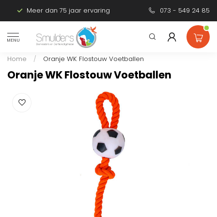
Meer dan 75 jaar ervaring
Persoonlijk advies
073 - 549 24 85
MENU
Home
/
Oranje WK Flostouw Voetballen
Oranje WK Flostouw Voetballen