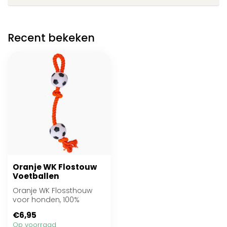
Recent bekeken
Oranje WK Flostouw
Voetballen
Oranje WK Flossthouw
voor honden, 100%
katoen, inclusief twee
€6,95
ballen voor extra ...
Op voorraad