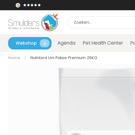
Agenda
Pet Health Center
P
Webshop
Home
/
Nutribird Uni Patee Premium 25KG