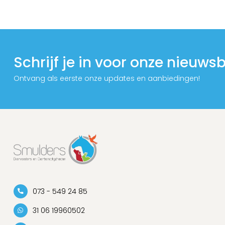
Schrijf je in voor onze nieuwsb
Ontvang als eerste onze updates en aanbiedingen!
073 - 549 24 85
31 06 19960502