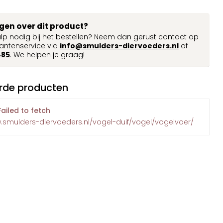
agen over dit product?
ulp nodig bij het bestellen? Neem dan gerust contact op
antenservice via
info@smulders-diervoeders.nl
of
485
. We helpen je graag!
rde producten
Failed to fetch
.smulders-diervoeders.nl/vogel-duif/vogel/vogelvoer/