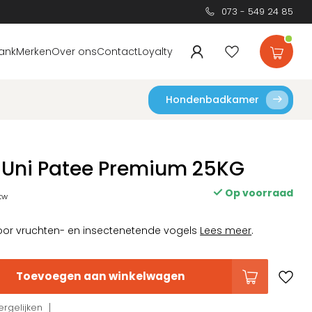
073 - 549 24 85
ank
Merken
Over ons
Contact
Loyalty
Hondenbadkamer
d Uni Patee Premium 25KG
Op voorraad
btw
oor vruchten- en insectenetende vogels
Lees meer
.
Toevoegen aan winkelwagen
rgelijken