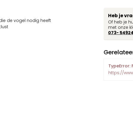
Heb je vr
die de vogel nodig heeft
Of heb je h
lust
met onze kl
073- 5492
Gerelatee
TypeError: 
https://www