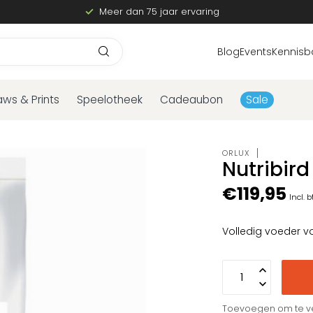
Meer dan 75 jaar ervaring
Blog
Events
Kennisb
aws & Prints
Speelotheek
Cadeaubon
Sale
ORLUX
Nutribir
€119,95
Incl. 
Volledig voeder v
Toevoegen om te ve