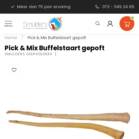
Meer dan 75 jaar ervaring
Persoonlijk advies
073 - 549 24 85
MENU
Home
/
Pick & Mix Buffelstaart gepoft
Pick & Mix Buffelstaart gepoft
SMULDERS DIERVOEDERS