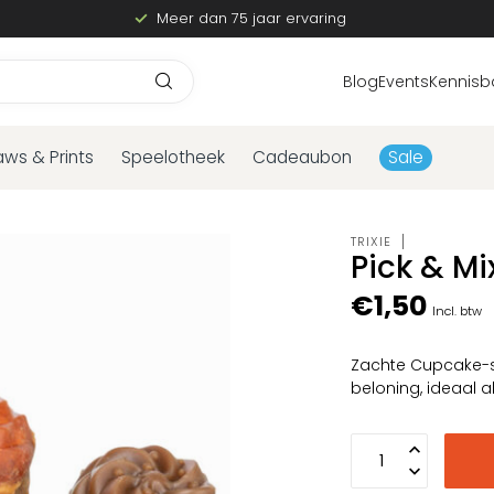
Meer dan 75 jaar ervaring
Blog
Events
Kennisb
aws & Prints
Speelotheek
Cadeaubon
Sale
TRIXIE
Pick & M
€1,50
Incl. btw
Zachte Cupcake-sn
beloning, ideaal a