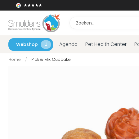
Agenda
Pet Health Center
P
Webshop
Home
/
Pick & Mix Cupcake