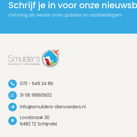
Schrijf je in voor onze nieuwsb
Ontvang als eerste onze updates en aanbiedingen!
073 - 549 24 85
31 06 19960502
info@smulders-diervoeders.nl
Loosbraak 30
5482 TZ Schijndel