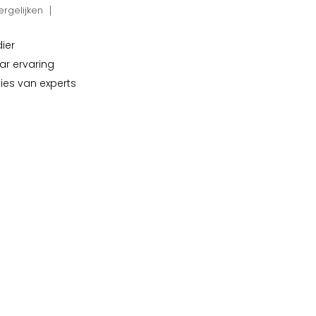
rgelijken
dier
ar ervaring
vies van experts