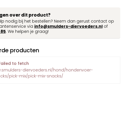
agen over dit product?
ulp nodig bij het bestellen? Neem dan gerust contact op
antenservice via
info@smulders-diervoeders.nl
of
485
. We helpen je graag!
rde producten
Failed to fetch
w.smulders-diervoeders.nl/hond/hondenvoer-
cks/pick-mix/pick-mix-snacks/