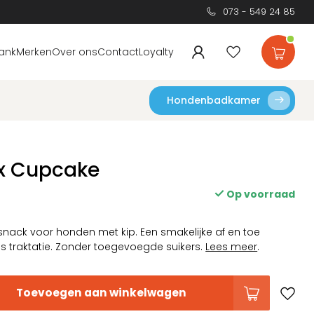
073 - 549 24 85
ank
Merken
Over ons
Contact
Loyalty
Hondenbadkamer
ix Cupcake
Op voorraad
ack voor honden met kip. Een smakelijke af en toe
ls traktatie. Zonder toegevoegde suikers.
Lees meer
.
Toevoegen aan winkelwagen