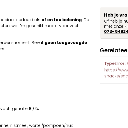
Heb je vr
peciaal bedoeld als
af en toe beloning
. De
Of heb je h
e eten, wat ’m geschikt maakt voor veel
met onze kl
073- 5492
ra verwenmoment. Bevat
geen toegevoegde
en.
Gerelatee
TypeError: 
https://ww
snacks/sna
%, vochtgehalte 16,0%
ine, rijstmeel, wortel/pompoen/fruit