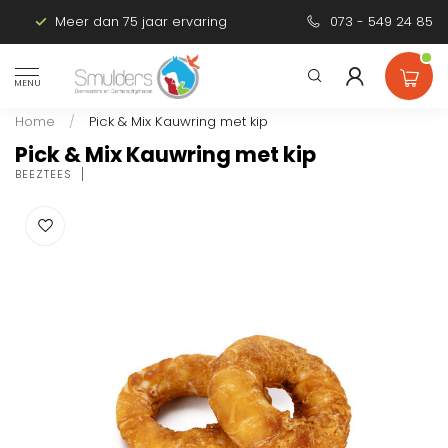
Meer dan 75 jaar ervaring
Persoonlijk advies
073 - 549 24 85
MENU
Home
/
Pick & Mix Kauwring met kip
Pick & Mix Kauwring met kip
BEEZTEES