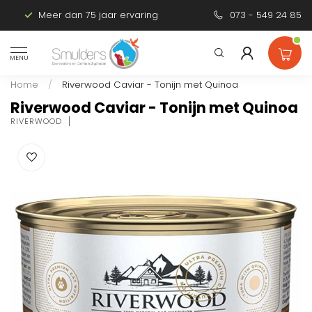
Meer dan 75 jaar ervaring
Persoonlijk advies
073 - 549 24 85
MENU
Home
/
Riverwood Caviar - Tonijn met Quinoa
Riverwood Caviar - Tonijn met Quinoa
RIVERWOOD