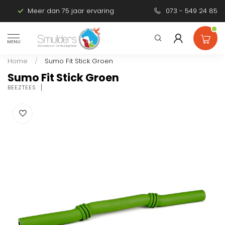
Meer dan 75 jaar ervaring
Persoonlijk advies
073 - 549 24 85
MENU
Home
/
Sumo Fit Stick Groen
Sumo Fit Stick Groen
BEEZTEES