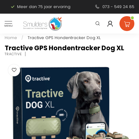
Meer dan 75 jaar ervaring
Persoonlijk advies
073 - 549 24 85
MENU
Home
/
Tractive GPS Hondentracker Dog XL
Tractive GPS Hondentracker Dog XL
TRACTIVE