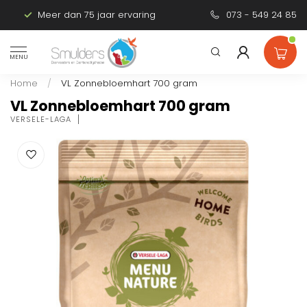
Meer dan 75 jaar ervaring
Persoonlijk advies
073 - 549 24 85
MENU
Home
/
VL Zonnebloemhart 700 gram
VL Zonnebloemhart 700 gram
VERSELE-LAGA