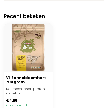
Recent bekeken
VL Zonnebloemhart
700 gram
No-mess-energiebron
gepelde
zonnebloempitten voor
€4,95
tuinvogels
Op voorraad