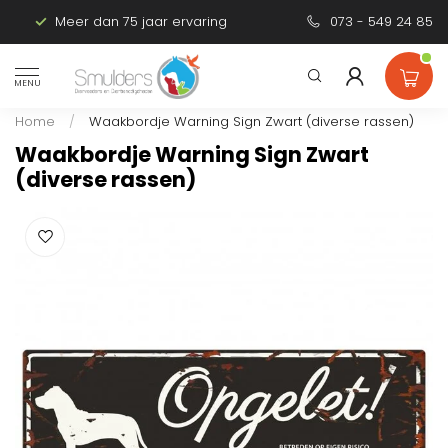
Meer dan 75 jaar ervaring
Persoonlijk advies
073 - 549 24 85
MENU
Home
/
Waakbordje Warning Sign Zwart (diverse rassen)
Waakbordje Warning Sign Zwart
(diverse rassen)