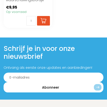
waarschuwingsbordje
met roestig effect
€9,95
Op voorraad
Schrijf je in voor onze
nieuwsbrief
Ontvang als eerste onze updates en aanbiedingen!
Abonneer