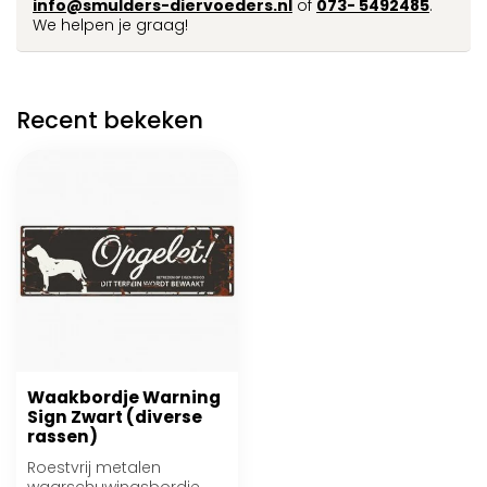
info@smulders-diervoeders.nl
of
073- 5492485
.
We helpen je graag!
Recent bekeken
Waakbordje Warning
Sign Zwart (diverse
rassen)
Roestvrij metalen