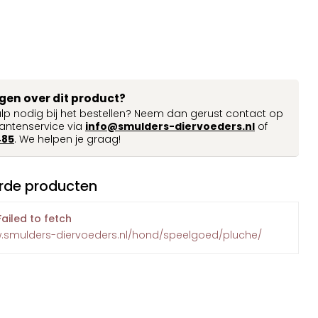
agen over dit product?
ulp nodig bij het bestellen? Neem dan gerust contact op
antenservice via
info@smulders-diervoeders.nl
of
485
. We helpen je graag!
rde producten
Failed to fetch
w.smulders-diervoeders.nl/hond/speelgoed/pluche/