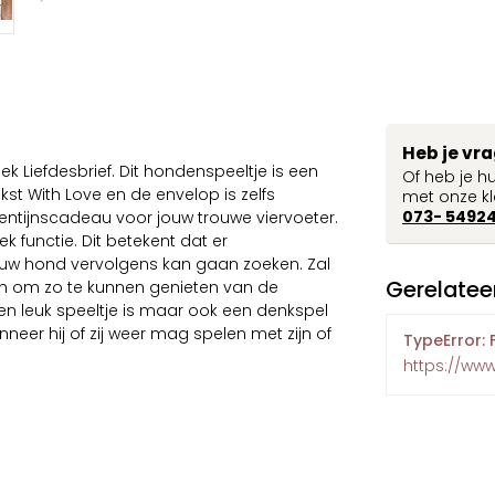
Heb je vr
 Liefdesbrief. Dit hondenspeeltje is een
Of heb je h
st With Love en de envelop is zelfs
met onze kl
073- 5492
entijnscadeau voor jouw trouwe viervoeter.
k functie. Dit betekent dat er
ouw hond vervolgens kan gaan zoeken. Zal
Gerelatee
en om zo te kunnen genieten van de
 een leuk speeltje is maar ook een denkspel
eer hij of zij weer mag spelen met zijn of
TypeError: 
https://ww