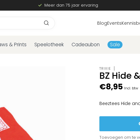
Meer dan 75 jaar ervaring
Blog
Events
Kennisb
aws & Prints
Speelotheek
Cadeaubon
Sale
TRIXIE
BZ Hide &
€8,95
Incl. btw
Beeztees Hide and
Toevoegen om te ve