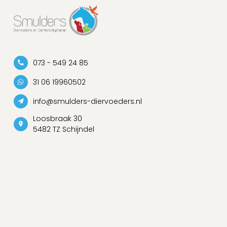
073 - 549 24 85
31 06 19960502
info@smulders-diervoeders.nl
Loosbraak 30
5482 TZ Schijndel