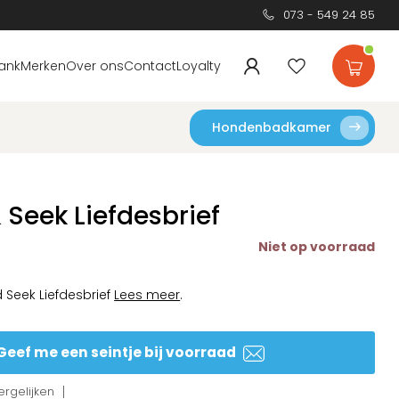
073 - 549 24 85
ank
Merken
Over ons
Contact
Loyalty
Hondenbadkamer
 Seek Liefdesbrief
Niet op voorraad
 Seek Liefdesbrief
Lees meer
.
Geef me een seintje bij voorraad
rgelijken