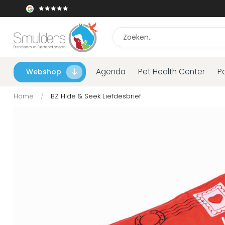
Agenda
Pet Health Center
P
Webshop
Home
/
BZ Hide & Seek Liefdesbrief