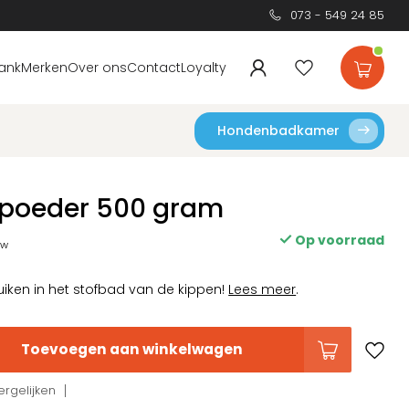
073 - 549 24 85
ank
Merken
Over ons
Contact
Loyalty
Hondenbadkamer
spoeder 500 gram
Op voorraad
tw
ken in het stofbad van de kippen!
Lees meer
.
Toevoegen aan winkelwagen
rgelijken