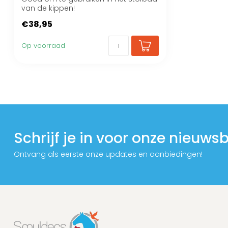
van de kippen!
€38,95
Op voorraad
Schrijf je in voor onze nieuwsb
Ontvang als eerste onze updates en aanbiedingen!