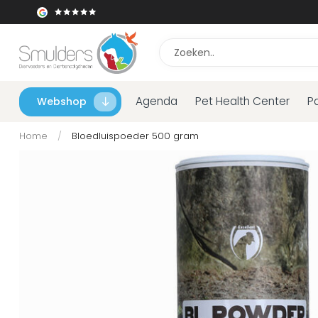
Agenda
Pet Health Center
P
Webshop
Home
/
Bloedluispoeder 500 gram