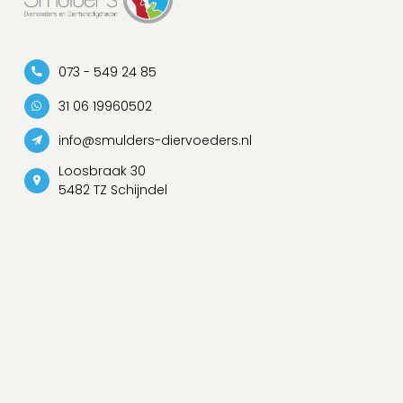
073 - 549 24 85
31 06 19960502
info@smulders-diervoeders.nl
Loosbraak 30
5482 TZ Schijndel