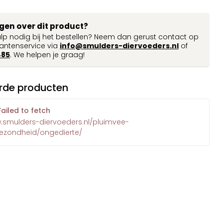
agen over dit product?
ulp nodig bij het bestellen? Neem dan gerust contact op
antenservice via
info@smulders-diervoeders.nl
of
485
. We helpen je graag!
rde producten
Failed to fetch
w.smulders-diervoeders.nl/pluimvee-
gezondheid/ongedierte/