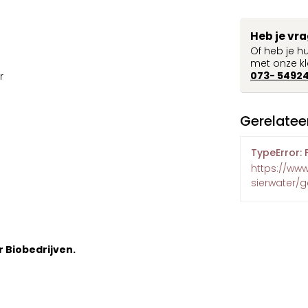
Heb je vr
Of heb je h
met onze kl
073- 5492
r
Gerelatee
TypeError: 
https://ww
sierwater/
r Biobedrijven.