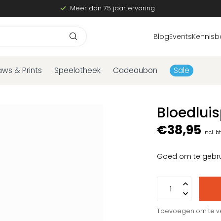
Meer dan 75 jaar ervaring
Blog
Events
Kennisb
aws & Prints
Speelotheek
Cadeaubon
Sale
Bloedlui
€38,95
Incl. b
Goed om te gebrui
Toevoegen om te ve