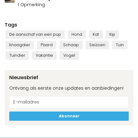
1 Opmerking
Tags
De aanschaf van een pup
Hond
Kat
Kip
Knaagdier
Paard
Schaap
Seizoen
Tuin
Tuindier
Vakantie
Vogel
Nieuwsbrief
Ontvang als eerste onze updates en aanbiedingen!
Abonneer