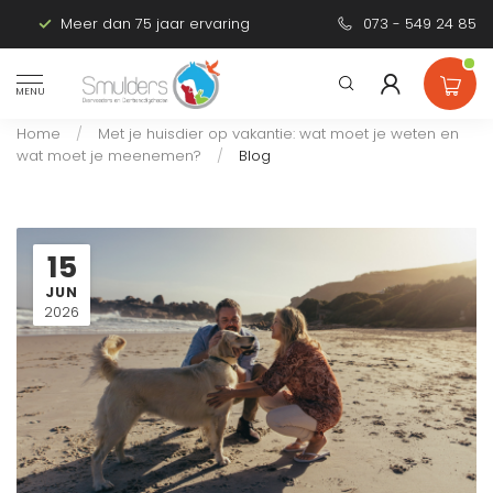
Meer dan 75 jaar ervaring
Persoonlijk advies
073 - 549 24 85
MENU
Home
/
Met je huisdier op vakantie: wat moet je weten en
wat moet je meenemen?
/
Blog
15
JUN
2026