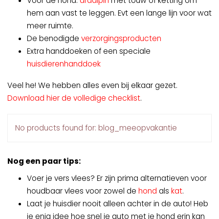
Voor de hond:
draaipin
met touw of ketting om
hem aan vast te leggen. Evt een lange lijn voor wat
meer ruimte.
De benodigde
verzorgingsproducten
Extra handdoeken of een speciale
huisdierenhanddoek
Veel he! We hebben alles even bij elkaar gezet.
Download hier de volledige checklist
.
No products found for: blog_meeopvakantie
Nog een paar tips:
Voer je vers vlees? Er zijn prima alternatieven voor
houdbaar vlees voor zowel de
hond
als
kat
.
Laat je huisdier nooit alleen achter in de auto! Heb
je enig idee hoe snel je auto met je hond erin kan