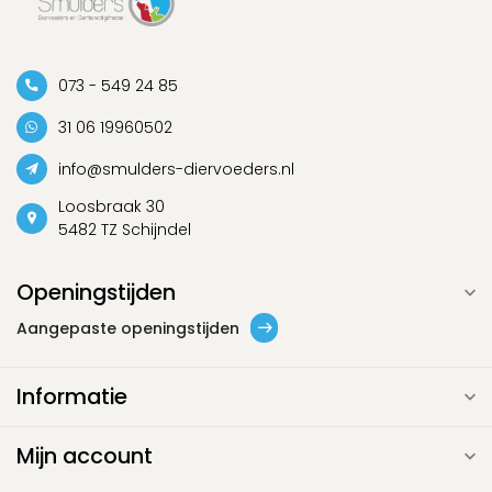
073 - 549 24 85
31 06 19960502
info@smulders-diervoeders.nl
Loosbraak 30
5482 TZ Schijndel
Openingstijden
Aangepaste openingstijden
Informatie
Mijn account