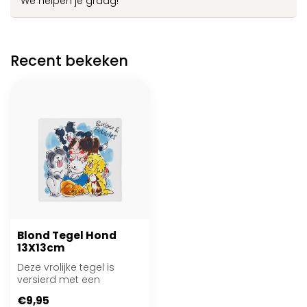
We helpen je graag!
Recent bekeken
Blond Tegel Hond
13X13cm
Deze vrolijke tegel is
versierd met een
schattige
€9,95
hondenillustratie die