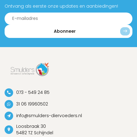
Ontvang als eerste onze updates en aanbiedingen!
Abonneer
073 - 549 24 85
31 06 19960502
info@smulders-diervoeders.nl
Loosbraak 30
5482 TZ Schijndel