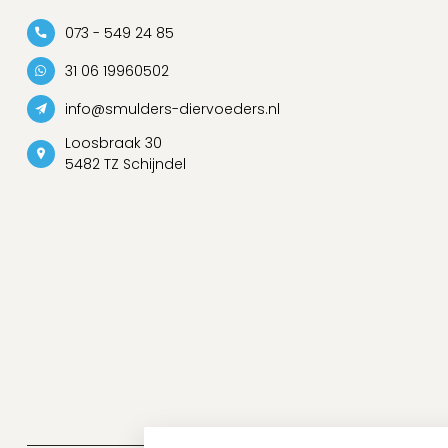
073 - 549 24 85
31 06 19960502
info@smulders-diervoeders.nl
Loosbraak 30
5482 TZ Schijndel