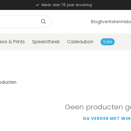
Meer dan 75 jaar ervaring
Blog
Events
Kennisb
aws & Prints
Speelotheek
Cadeaubon
Sale
oducten
Geen producten g
GA VERDER MET WIN