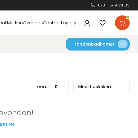
073 - 549 24 85
ank
Merken
Over ons
Contact
Loyalty
Hondenbadkamer
Toon:
evonden!
KELEN