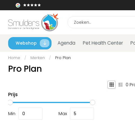
Agenda
Pet Health Center
P
Webshop
Home
/
Merken
/
Pro Plan
Pro Plan
0
Pr
Prijs
Min
Max