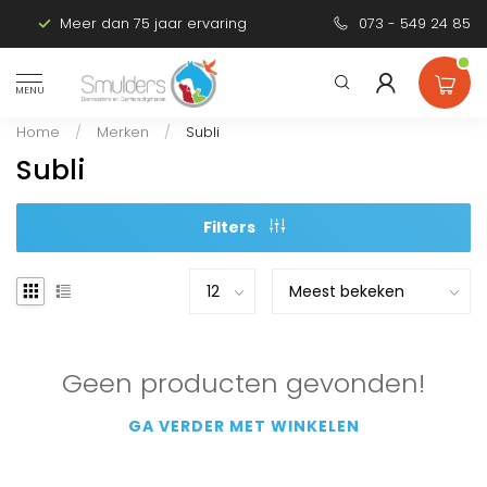
Meer dan 75 jaar ervaring
Persoonlijk advies
073 - 549 24 85
MENU
Home
/
Merken
/
Subli
Subli
Filters
Geen producten gevonden!
GA VERDER MET WINKELEN