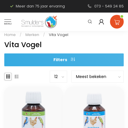
Meer dan 75 jaar ervaring
Persoonlijk advies
073 - 549 24 85
MENU
Home
/
Merken
/
Vita Vogel
Vita Vogel
Filters