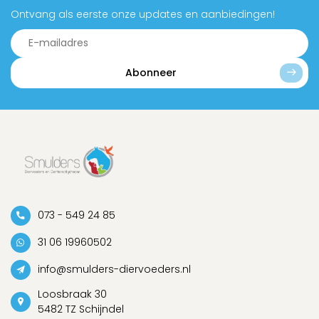
Ontvang als eerste onze updates en aanbiedingen!
Abonneer
073 - 549 24 85
31 06 19960502
info@smulders-diervoeders.nl
Loosbraak 30
5482 TZ Schijndel