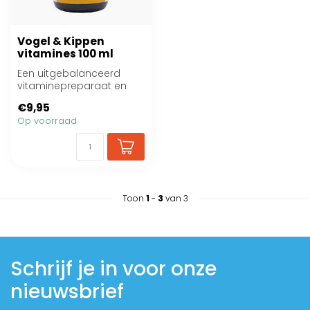
Vogel & Kippen
vitamines 100 ml
Een uitgebalanceerd
vitaminepreparaat en
bevat vitamines,
€9,95
mineralen, aminozuren,...
Op voorraad
Toon
1
-
3
van 3
Schrijf je in voor onze
nieuwsbrief