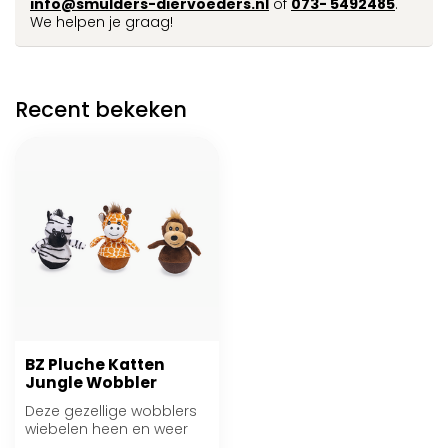
info@smulders-diervoeders.nl
of
073- 5492485
.
We helpen je graag!
Recent bekeken
BZ Pluche Katten
Jungle Wobbler
Deze gezellige wobblers
wiebelen heen en weer
zodra jouw kat er met zijn