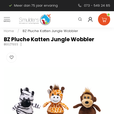
Meer dan 75 jaar ervaring
Persoonlijk advies
073 - 549 24 85
MENU
Home
/
BZ Pluche Katten Jungle Wobbler
BZ Pluche Katten Jungle Wobbler
BEEZTEES