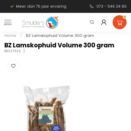
Meer dan 75 jaar ervaring
Persoonlijk advies
073 - 549 24 85
MENU
Home
/
BZ Lamskophuid Volume 300 gram
BZ Lamskophuid Volume 300 gram
BEEZTEES