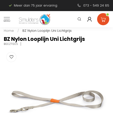
Meer dan 75 jaar ervaring
Persoonlijk advies
073 - 549 24 85
MENU
Home
/
BZ Nylon Looplijn Uni Lichtgrijs
BZ Nylon Looplijn Uni Lichtgrijs
BEEZTEES