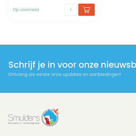
Op voorraad
Schrijf je in voor onze nieuwsb
Ontvang als eerste onze updates en aanbiedingen!