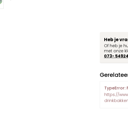
Heb je vr
Of heb je h
met onze kl
073- 5492
Gerelatee
TypeError: 
https://ww
drinkbakke