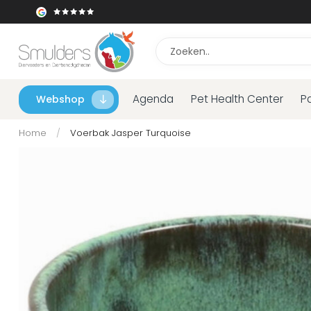
Agenda
Pet Health Center
P
Webshop
Home
/
Voerbak Jasper Turquoise