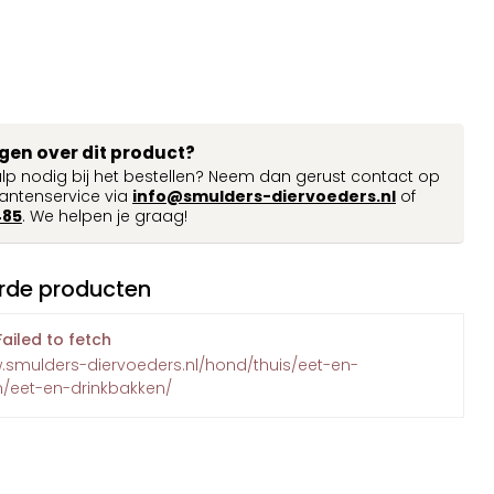
agen over dit product?
ulp nodig bij het bestellen? Neem dan gerust contact op
antenservice via
info@smulders-diervoeders.nl
of
485
. We helpen je graag!
rde producten
Failed to fetch
w.smulders-diervoeders.nl/hond/thuis/eet-en-
n/eet-en-drinkbakken/