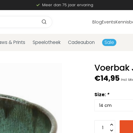
Meer dan 75 jaar ervaring
Blog
Events
Kennisb
aws & Prints
Speelotheek
Cadeaubon
Sale
Voerbak 
€14,95
Incl. bt
Size:
*