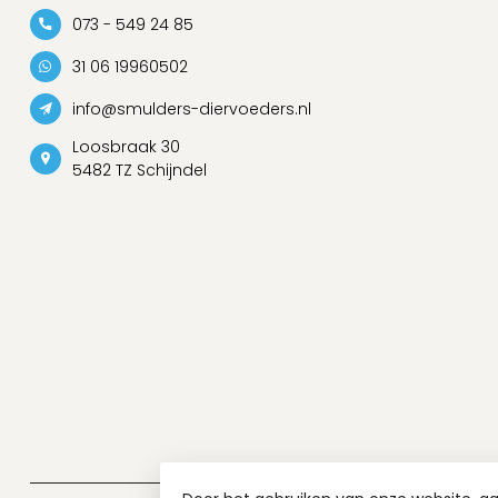
073 - 549 24 85
31 06 19960502
info@smulders-diervoeders.nl
Loosbraak 30
5482 TZ Schijndel