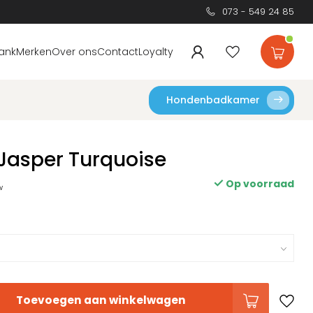
073 - 549 24 85
ank
Merken
Over ons
Contact
Loyalty
Hondenbadkamer
Jasper Turquoise
Op voorraad
w
Toevoegen aan winkelwagen