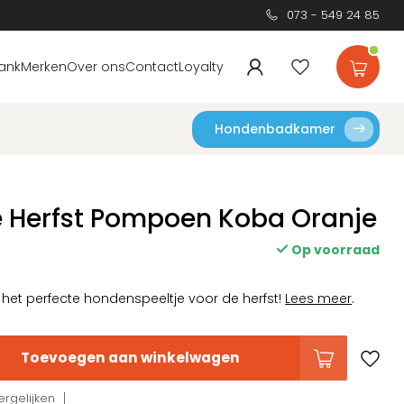
073 - 549 24 85
ank
Merken
Over ons
Contact
Loyalty
Hondenbadkamer
e Herfst Pompoen Koba Oranje
Op voorraad
et perfecte hondenspeeltje voor de herfst!
Lees meer
.
Toevoegen aan winkelwagen
rgelijken