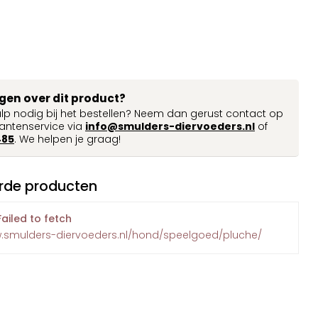
agen over dit product?
ulp nodig bij het bestellen? Neem dan gerust contact op
antenservice via
info@smulders-diervoeders.nl
of
485
. We helpen je graag!
rde producten
Failed to fetch
w.smulders-diervoeders.nl/hond/speelgoed/pluche/