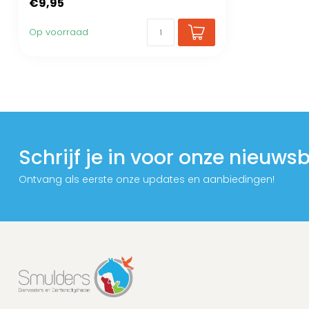
€9,95
Op voorraad
Schrijf je in voor onze nieuwsb
Ontvang als eerste onze updates en aanbiedingen!