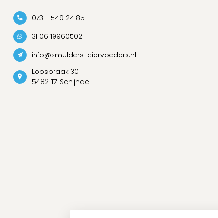
073 - 549 24 85
31 06 19960502
info@smulders-diervoeders.nl
Loosbraak 30
5482 TZ Schijndel