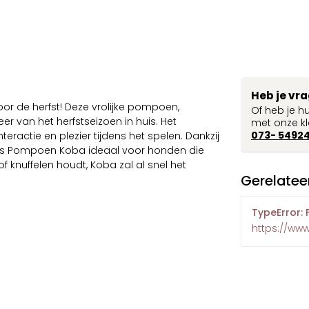
Heb je vr
r de herfst! Deze vrolijke pompoen,
Of heb je h
r van het herfstseizoen in huis. Het
met onze kl
073- 5492
ractie en plezier tijdens het spelen. Dankzij
ees Pompoen Koba ideaal voor honden die
 knuffelen houdt, Koba zal al snel het
Gerelatee
TypeError: 
https://ww