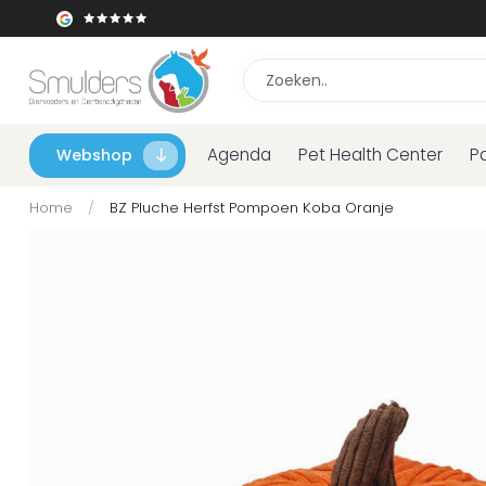
Agenda
Pet Health Center
P
Webshop
Home
/
BZ Pluche Herfst Pompoen Koba Oranje