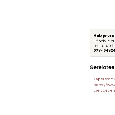
Heb je vr
Of heb je h
met onze kl
073- 5492
Gerelatee
TypeError: 
https://ww
diervoeder