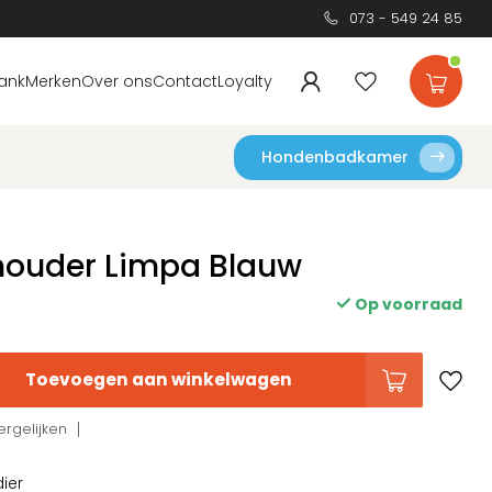
073 - 549 24 85
ank
Merken
Over ons
Contact
Loyalty
Hondenbadkamer
ouder Limpa Blauw
Op voorraad
Toevoegen aan winkelwagen
rgelijken
dier