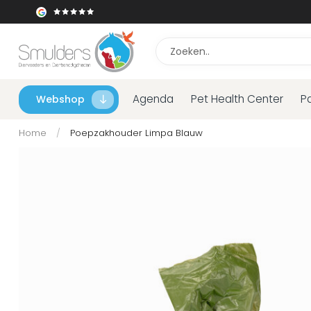
Agenda
Pet Health Center
P
Webshop
Home
/
Poepzakhouder Limpa Blauw