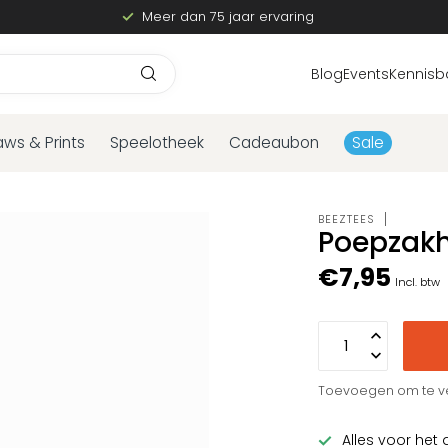
Meer dan 75 jaar ervaring
Blog
Events
Kennisb
aws & Prints
Speelotheek
Cadeaubon
Sale
BEEZTEES
Poepzakh
€7,95
Incl. btw
Toevoegen om te ve
Alles voor het 