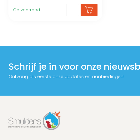
Op voorraad
Schrijf je in voor onze nieuwsb
Ontvang als eerste onze updates en aanbiedingen!