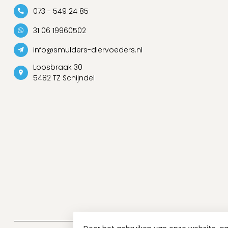
073 - 549 24 85
31 06 19960502
info@smulders-diervoeders.nl
Loosbraak 30
5482 TZ Schijndel