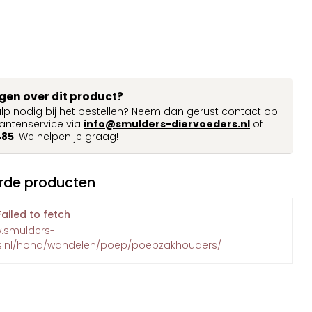
agen over dit product?
ulp nodig bij het bestellen? Neem dan gerust contact op
antenservice via
info@smulders-diervoeders.nl
of
485
. We helpen je graag!
rde producten
Failed to fetch
w.smulders-
s.nl/hond/wandelen/poep/poepzakhouders/