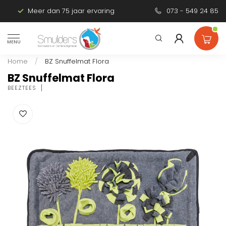
Meer dan 75 jaar ervaring
Persoonlijk advies
073 - 549 24 85
MENU
Home
/
BZ Snuffelmat Flora
BZ Snuffelmat Flora
BEEZTEES