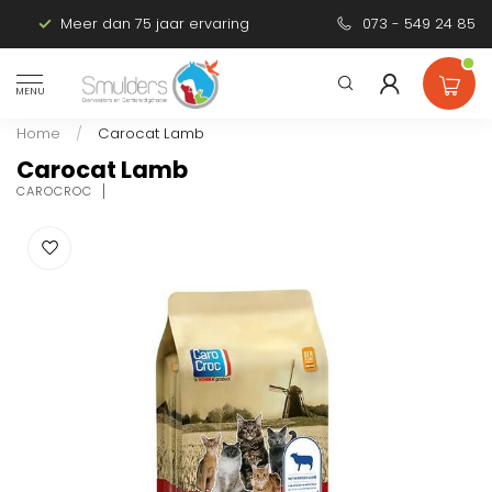
Meer dan 75 jaar ervaring
Persoonlijk advies
073 - 549 24 85
MENU
Home
/
Carocat Lamb
Carocat Lamb
CAROCROC