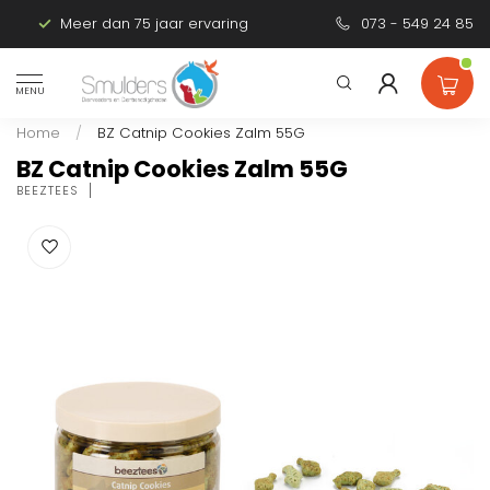
Meer dan 75 jaar ervaring
Persoonlijk advies
073 - 549 24 85
MENU
Home
/
BZ Catnip Cookies Zalm 55G
BZ Catnip Cookies Zalm 55G
BEEZTEES