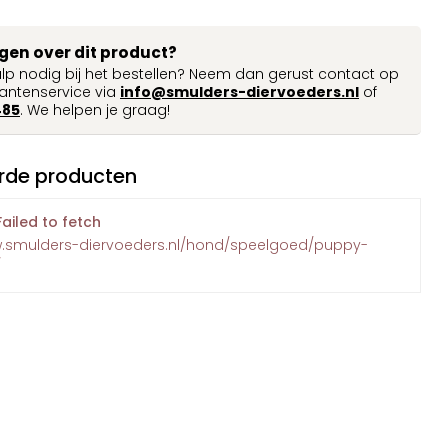
agen over dit product?
ulp nodig bij het bestellen? Neem dan gerust contact op
antenservice via
info@smulders-diervoeders.nl
of
485
. We helpen je graag!
rde producten
Failed to fetch
w.smulders-diervoeders.nl/hond/speelgoed/puppy-
/