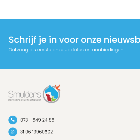
Schrijf je in voor onze nieuwsb
Ontvang als eerste onze updates en aanbiedingen!
073 - 549 24 85
31 06 19960502