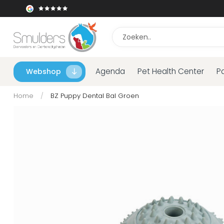
Agenda
Pet Health Center
P
Webshop
Home
/
BZ Puppy Dental Bal Groen