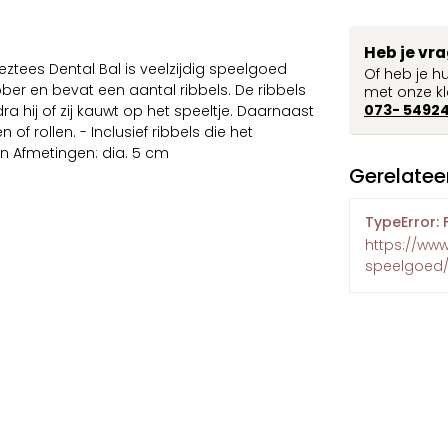
Heb je vr
ztees Dental Bal is veelzijdig speelgoed
Of heb je h
er en bevat een aantal ribbels. De ribbels
met onze kl
073- 5492
 hij of zij kauwt op het speeltje. Daarnaast
of rollen. - Inclusief ribbels die het
en Afmetingen: dia. 5 cm
Gerelatee
TypeError: 
https://ww
speelgoed