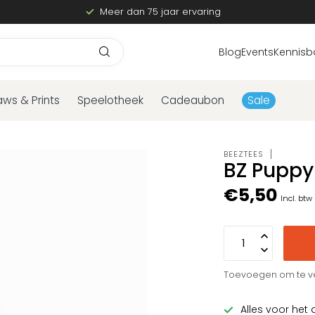
Meer dan 75 jaar ervaring
Blog
Events
Kennisb
aws & Prints
Speelotheek
Cadeaubon
Sale
BEEZTEES
BZ Puppy
€5,50
Incl. btw
Toevoegen om te ve
Alles voor het 