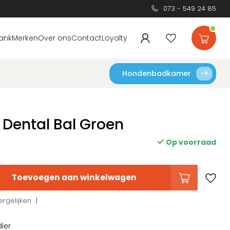
073 - 549 24 85
ank
Merken
Over ons
Contact
Loyalty
Hondenbadkamer
 Dental Bal Groen
Op voorraad
Toevoegen aan winkelwagen
rgelijken
dier