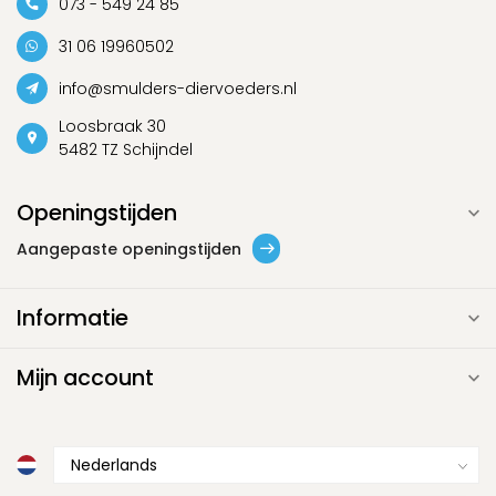
073 - 549 24 85
31 06 19960502
info@smulders-diervoeders.nl
Loosbraak 30
5482 TZ Schijndel
Openingstijden
Aangepaste openingstijden
Informatie
Mijn account