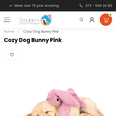
Meer dan 75 jaar ervaring
Persoonlijk advies
073 - 549 24 85
MENU
Home
/
Cozy Dog Bunny Pink
Cozy Dog Bunny Pink