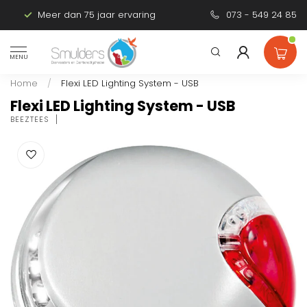
Meer dan 75 jaar ervaring
Persoonlijk advies
073 - 549 24 85
MENU
Home
/
Flexi LED Lighting System - USB
Flexi LED Lighting System - USB
BEEZTEES