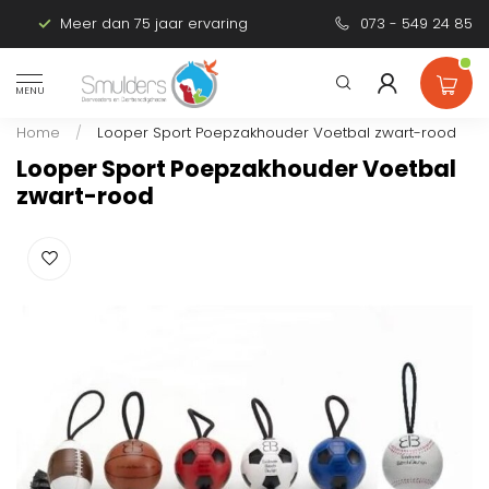
Meer dan 75 jaar ervaring
Persoonlijk advies
073 - 549 24 85
MENU
Home
/
Looper Sport Poepzakhouder Voetbal zwart-rood
Looper Sport Poepzakhouder Voetbal
zwart-rood