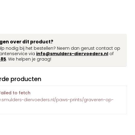
agen over dit product?
ulp nodig bij het bestellen? Neem dan gerust contact op
antenservice via
info@smulders-diervoeders.nl
of
485
. We helpen je graag!
rde producten
Failed to fetch
w.smulders-diervoeders.nl/paws-prints/graveren-op-