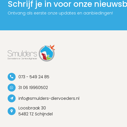
Schrijf je in voor onze nieuwsb
Ontvang als eerste onze updates en aanbiedingen!
073 - 549 24 85
31 06 19960502
info@smulders-diervoeders.nl
Loosbraak 30
5482 TZ Schijndel