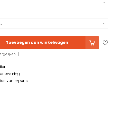
Toevoegen aan winkelwagen
rgelijken
dier
ar ervaring
vies van experts