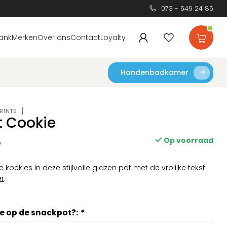
073 - 549 24 85
ank
Merken
Over ons
Contact
Loyalty
Hondenbadkamer
RINTS
 Cookie
Op voorraad
w
 koekjes in deze stijlvolle glazen pot met de vrolijke tekst
r
.
 je op de snackpot?:
*