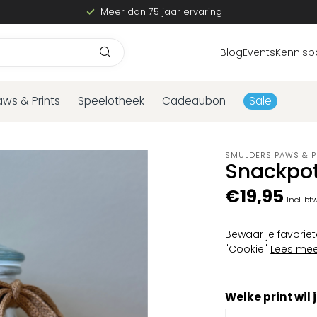
Meer dan 75 jaar ervaring
Blog
Events
Kennisb
aws & Prints
Speelotheek
Cadeaubon
Sale
SMULDERS PAWS & P
Snackpot
€19,95
Incl. bt
Bewaar je favoriete
"Cookie"
Lees mee
Welke print wil