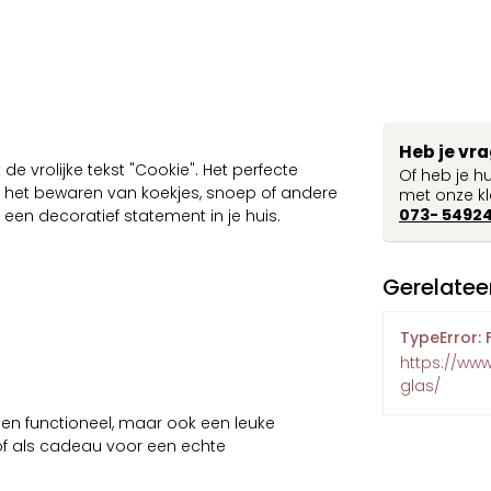
Heb je vr
 de vrolijke tekst "Cookie". Het perfecte
Of heb je h
 het bewaren van koekjes, snoep of andere
met onze kl
073- 5492
d een decoratief statement in je huis.
Gerelatee
TypeError: 
https://ww
glas/
leen functioneel, maar ook een leuke
 of als cadeau voor een echte