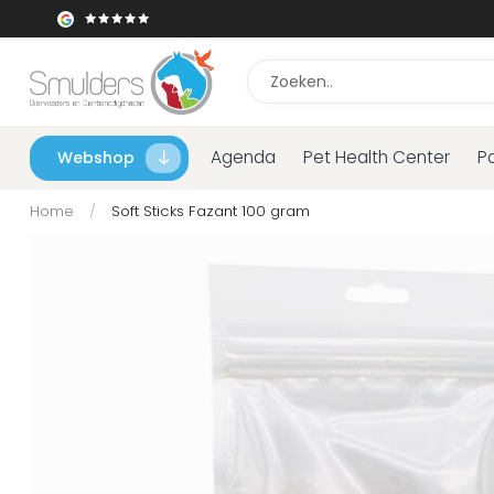
Agenda
Pet Health Center
P
Webshop
Home
/
Soft Sticks Fazant 100 gram