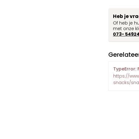
Heb je vr
Of heb je h
met onze kl
073- 5492
Gerelatee
TypeError: 
https://ww
snacks/snac