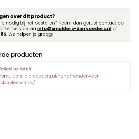
agen over dit product?
ulp nodig bij het bestellen? Neem dan gerust contact op
antenservice via
info@smulders-diervoeders.nl
of
485
. We helpen je graag!
rde producten
Failed to fetch
w.smulders-diervoeders.nl/hond/hondenvoer-
ks/vleesstrips/