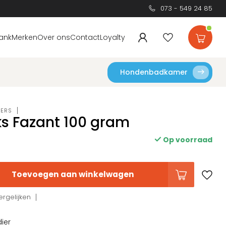
073 - 549 24 85
ank
Merken
Over ons
Contact
Loyalty
Hondenbadkamer
DERS
ks Fazant 100 gram
Op voorraad
Toevoegen aan winkelwagen
rgelijken
dier