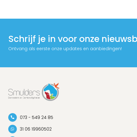
Schrijf je in voor onze nieuwsb
Ontvang als eerste onze updates en aanbiedingen!
073 - 549 24 85
31 06 19960502