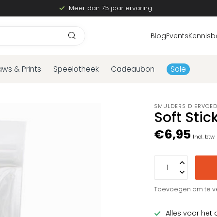
Meer dan 75 jaar ervaring
Blog
Events
Kennisb
aws & Prints
Speelotheek
Cadeaubon
Sale
SMULDERS DIERVOE
Soft Stic
€6,95
Incl. btw
Toevoegen om te ve
Alles voor het 