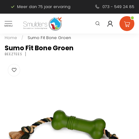
Meer dan 75 jaar ervaring
Persoonlijk advies
073 - 549 24 85
MENU
Home
/
Sumo Fit Bone Groen
Sumo Fit Bone Groen
BEEZTEES