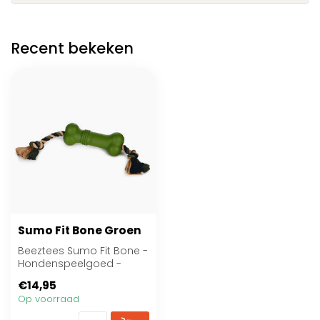
Recent bekeken
Sumo Fit Bone Groen
Beeztees Sumo Fit Bone -
Hondenspeelgoed -
Rubber - Groen - 20x6x6
€14,95
cm
Op voorraad