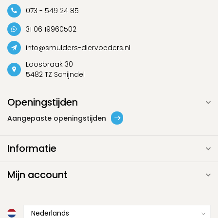
073 - 549 24 85
31 06 19960502
info@smulders-diervoeders.nl
Loosbraak 30
5482 TZ Schijndel
Openingstijden
Aangepaste openingstijden
Informatie
Mijn account