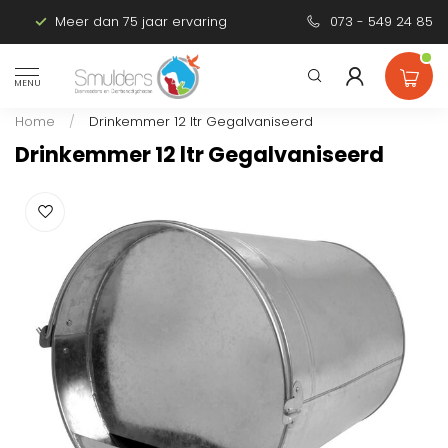
Meer dan 75 jaar ervaring
Persoonlijk advies
073 - 549 24 85
MENU
Home
/
Drinkemmer 12 ltr Gegalvaniseerd
Drinkemmer 12 ltr Gegalvaniseerd