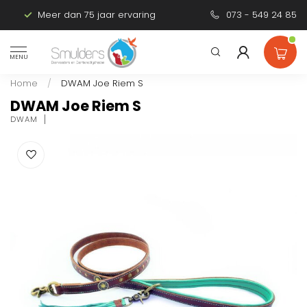
Meer dan 75 jaar ervaring
Persoonlijk advies
073 - 549 24 85
MENU
Home
/
DWAM Joe Riem S
DWAM Joe Riem S
DWAM