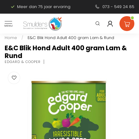
Meer dan 75 jaar ervaring
Persoonlijk advies
073 - 549 24 85
MENU
Home
/
E&C Blik Hond Adult 400 gram Lam & Rund
E&C Blik Hond Adult 400 gram Lam &
Rund
EDGARD & COOPER