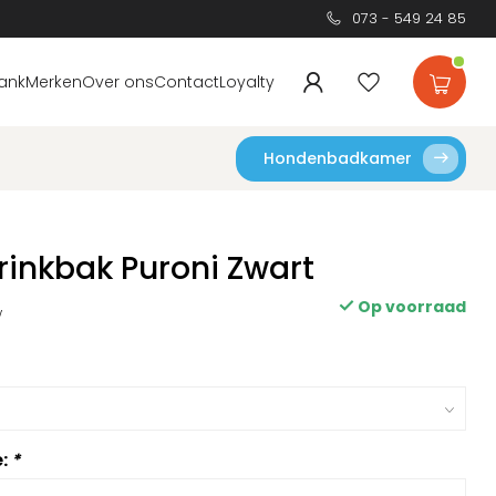
073 - 549 24 85
ank
Merken
Over ons
Contact
Loyalty
Hondenbadkamer
rinkbak Puroni Zwart
Op voorraad
w
e:
*