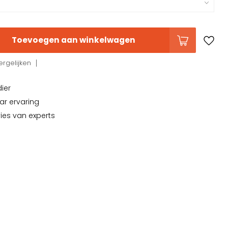
Toevoegen aan winkelwagen
rgelijken
dier
ar ervaring
vies van experts