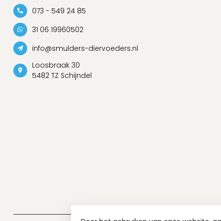
073 - 549 24 85
31 06 19960502
info@smulders-diervoeders.nl
Loosbraak 30
5482 TZ Schijndel