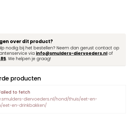
agen over dit product?
ulp nodig bij het bestellen? Neem dan gerust contact op
antenservice via
info@smulders-diervoeders.nl
of
485
. We helpen je graag!
rde producten
Failed to fetch
w.smulders-diervoeders.nl/hond/thuis/eet-en-
n/eet-en-drinkbakken/