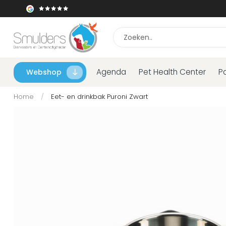
Agenda
Pet Health Center
P
Webshop
Home
/
Eet- en drinkbak Puroni Zwart