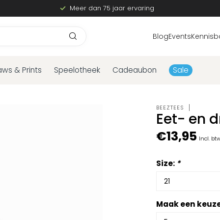
Meer dan 75 jaar ervaring
Blog
Events
Kennisb
aws & Prints
Speelotheek
Cadeaubon
Sale
BEEZTEES
Eet- en d
€13,95
Incl. bt
Size:
*
Maak een keuz