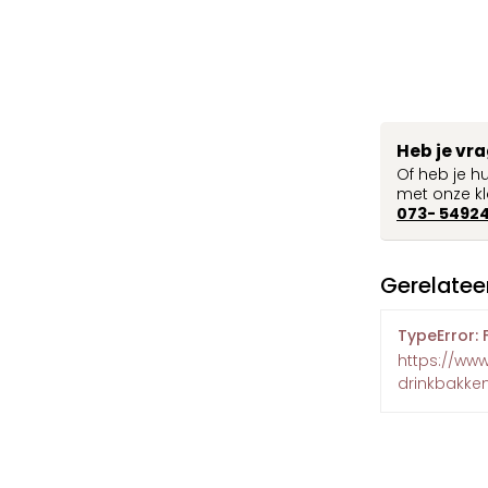
Heb je vr
Of heb je h
met onze kl
073- 5492
Gerelatee
TypeError: 
https://ww
drinkbakke