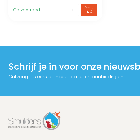
Op voorraad
Schrijf je in voor onze nieuwsb
Ontvang als eerste onze updates en aanbiedingen!