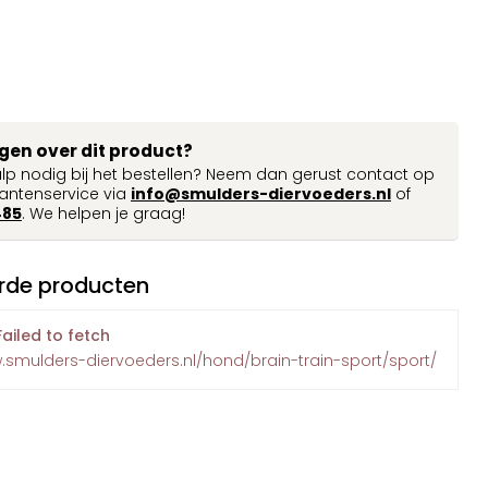
agen over dit product?
ulp nodig bij het bestellen? Neem dan gerust contact op
antenservice via
info@smulders-diervoeders.nl
of
485
. We helpen je graag!
rde producten
Failed to fetch
.smulders-diervoeders.nl/hond/brain-train-sport/sport/