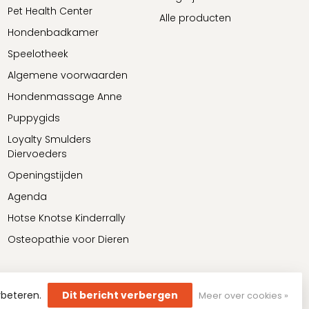
Pet Health Center
Alle producten
Hondenbadkamer
Speelotheek
Algemene voorwaarden
Hondenmassage Anne
Puppygids
Loyalty Smulders
Diervoeders
Openingstijden
Agenda
Hotse Knotse Kinderrally
Osteopathie voor Dieren
rbeteren.
Dit bericht verbergen
Meer over cookies »