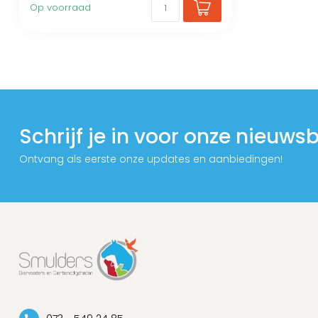
Op voorraad
Schrijf je in voor onze nieuwsb
Ontvang als eerste onze updates en aanbiedingen!