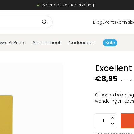
Meer dan 75 jaar ervaring
Blog
Events
Kennisb
aws & Prints
Speelotheek
Cadeaubon
Sale
Excellent
€8,95
Incl. btw
Siliconen beloning
wandelingen.
Lee