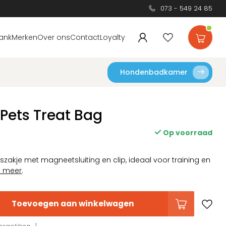
073 - 549 24 85
ank
Merken
Over ons
Contact
Loyalty
Hondenbadkamer
 Pets Treat Bag
Op voorraad
szakje met magneetsluiting en clip, ideaal voor training en
s meer
.
Toevoegen aan winkelwagen