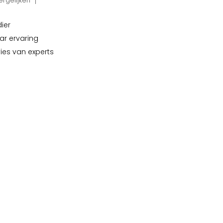
rgelijken
dier
ar ervaring
vies van experts