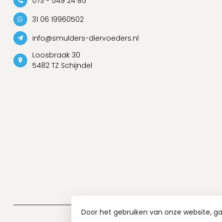
073 - 549 24 85
31 06 19960502
info@smulders-diervoeders.nl
Loosbraak 30
5482 TZ Schijndel
Door het gebruiken van onze website, g