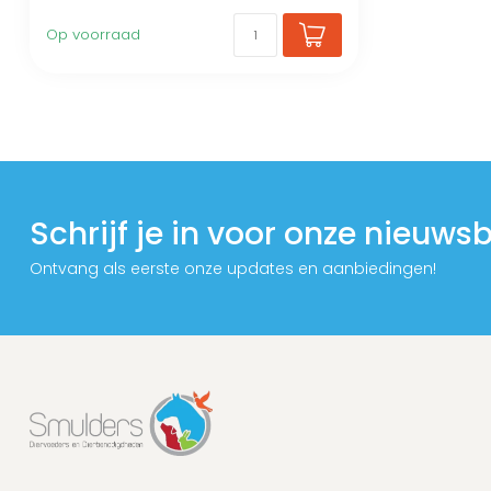
Op voorraad
Schrijf je in voor onze nieuwsb
Ontvang als eerste onze updates en aanbiedingen!