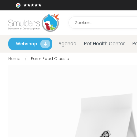
Agenda
Pet Health Center
P
Webshop
Home
/
Farm Food Classic