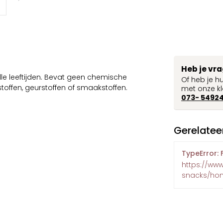
Heb je vr
e leeftijden. Bevat geen chemische
Of heb je h
offen, geurstoffen of smaakstoffen.
met onze kl
073- 5492
Gerelatee
TypeError: 
https://ww
snacks/ho