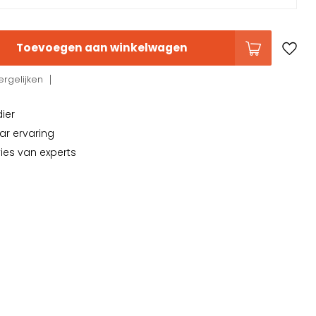
Toevoegen aan winkelwagen
rgelijken
dier
ar ervaring
vies van experts