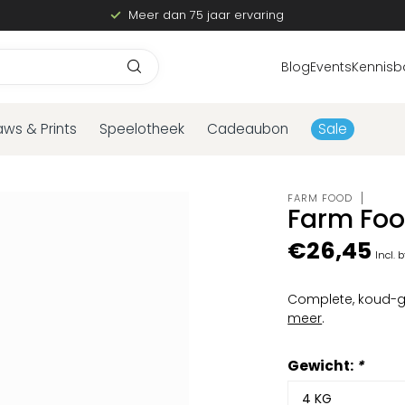
Meer dan 75 jaar ervaring
Blog
Events
Kennisb
aws & Prints
Speelotheek
Cadeaubon
Sale
FARM FOOD
Farm Foo
€26,45
Incl. 
Complete, koud-ge
meer
.
Gewicht:
*