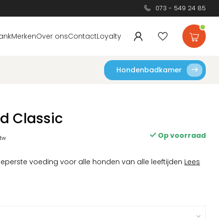
073 - 549 24 85
ank
Merken
Over ons
Contact
Loyalty
Hondenbadkamer
d Classic
Op voorraad
btw
perste voeding voor alle honden van alle leeftijden
Lees