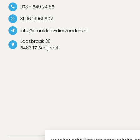
073 - 549 24 85
31 06 19960502
info@smulders-diervoeders.nl
Loosbraak 30
5482 TZ Schijndel