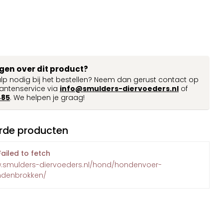
agen over dit product?
ulp nodig bij het bestellen? Neem dan gerust contact op
antenservice via
info@smulders-diervoeders.nl
of
485
. We helpen je graag!
rde producten
Failed to fetch
w.smulders-diervoeders.nl/hond/hondenvoer-
ndenbrokken/