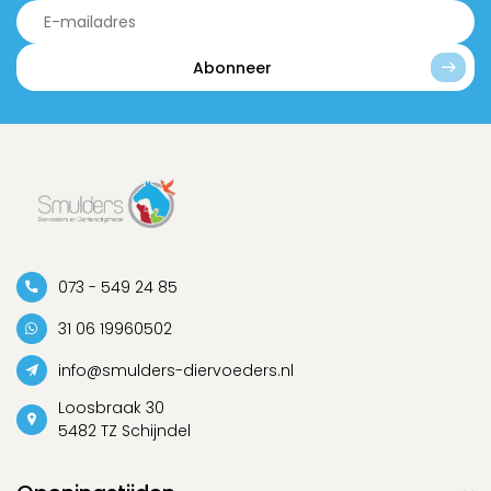
Abonneer
073 - 549 24 85
31 06 19960502
info@smulders-diervoeders.nl
Loosbraak 30
5482 TZ Schijndel