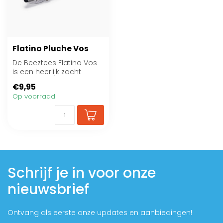
Flatino Pluche Vos
De Beeztees Flatino Vos
is een heerlijk zacht
hondenspeeltje speciaal
€9,95
voor jouw ...
Op voorraad
Schrijf je in voor onze
nieuwsbrief
Ontvang als eerste onze updates en aanbiedingen!