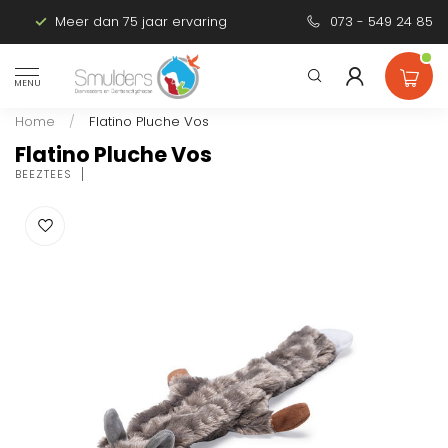
Meer dan 75 jaar ervaring
Persoonlijk advies
073 - 549 24 85
MENU
Home
/
Flatino Pluche Vos
Flatino Pluche Vos
BEEZTEES