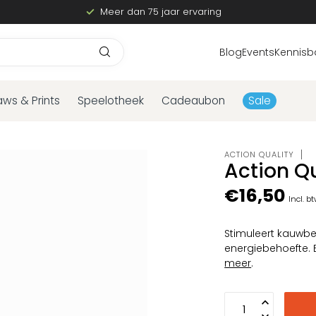
Meer dan 75 jaar ervaring
Blog
Events
Kennisb
aws & Prints
Speelotheek
Cadeaubon
Sale
ACTION QUALITY
Action Qu
€16,50
Incl. b
Stimuleert kauwb
energiebehoefte. 
meer
.