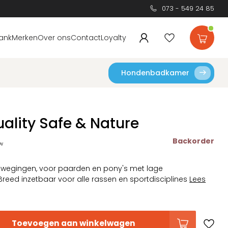
073 - 549 24 85
ank
Merken
Over ons
Contact
Loyalty
Hondenbadkamer
ality Safe & Nature
Backorder
tw
ewegingen, voor paarden en pony's met lage
Breed inzetbaar voor alle rassen en sportdisciplines
Lees
Toevoegen aan winkelwagen