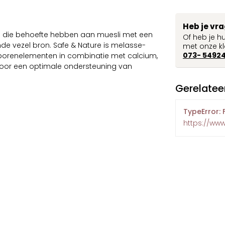
Heb je vr
n die behoefte hebben aan muesli met een
Of heb je h
de vezel bron. Safe & Nature is melasse-
met onze kl
073- 5492
sporenelementen in combinatie met calcium,
voor een optimale ondersteuning van
Gerelatee
TypeError: 
https://ww