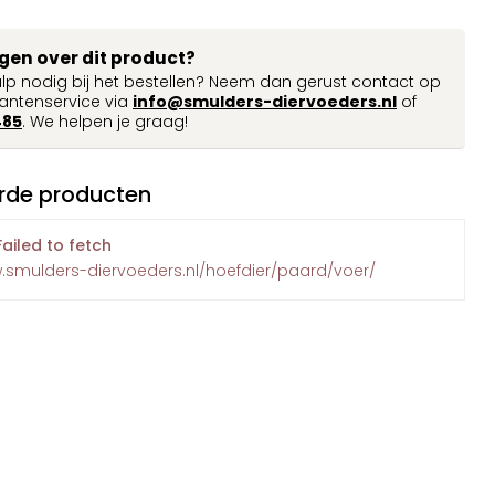
agen over dit product?
ulp nodig bij het bestellen? Neem dan gerust contact op
antenservice via
info@smulders-diervoeders.nl
of
485
. We helpen je graag!
rde producten
Failed to fetch
w.smulders-diervoeders.nl/hoefdier/paard/voer/