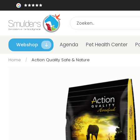
Agenda
Pet Health Center
P
Webshop
Home
/
Action Quality Safe & Nature