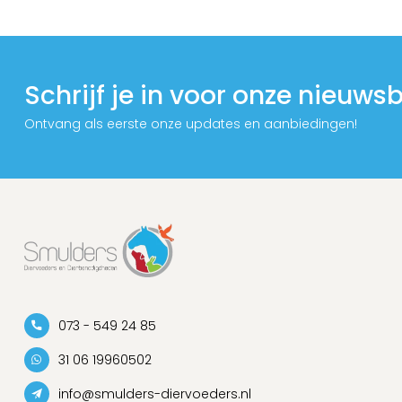
Schrijf je in voor onze nieuwsb
Ontvang als eerste onze updates en aanbiedingen!
073 - 549 24 85
31 06 19960502
info@smulders-diervoeders.nl