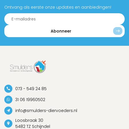
Ontvang als eerste onze updates en aanbiedingen!
Abonneer
073 - 549 24 85
31 06 19960502
info@smulders-diervoeders.nl
Loosbraak 30
5482 TZ Schijndel