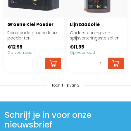
Groene Klei Poeder
Lijnzaadolie
Reinigende groene leem
Ondersteuning van
poeder ter
spijsverteringsstelsel en
ondersteuning van het
darmwerking van
€12,95
€11,95
herstellend vermogen
paarden
Op voorraad
Op voorraad
van...
Toon
1
-
2
van 2
Schrijf je in voor onze
nieuwsbrief