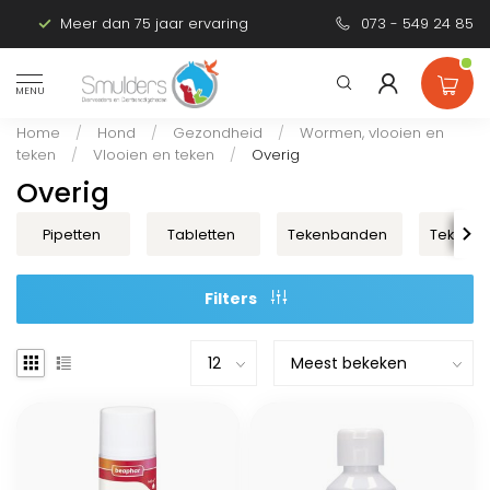
Meer dan 75 jaar ervaring
Persoonlijk advies
073 - 549 24 85
MENU
Home
/
Hond
/
Gezondheid
/
Wormen, vlooien en
teken
/
Vlooien en teken
/
Overig
Overig
Pipetten
Tabletten
Tekenbanden
Tekenta
Filters