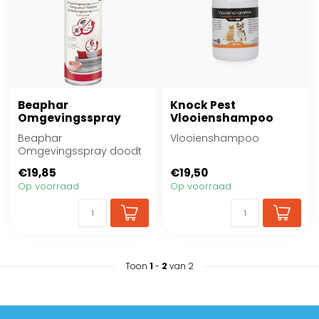
Beaphar
Knock Pest
Omgevingsspray
Vlooienshampoo
Beaphar
Vlooienshampoo
Omgevingsspray doodt
vlooien, vlooienlarven en
€19,85
€19,50
teken in de omgeving
Op voorraad
Op voorraad
van ...
Toon
1
-
2
van 2