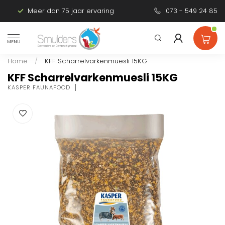
Meer dan 75 jaar ervaring
Persoonlijk advies
073 - 549 24 85
MENU
Home
/
KFF Scharrelvarkenmuesli 15KG
KFF Scharrelvarkenmuesli 15KG
KASPER FAUNAFOOD