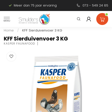
Meer dan 75 jaar ervaring
Persoonlijk advies
073 - 549 24 85
MENU
Home
/
KFF Sierduivenvoer 3 KG
KFF Sierduivenvoer 3 KG
KASPER FAUNAFOOD