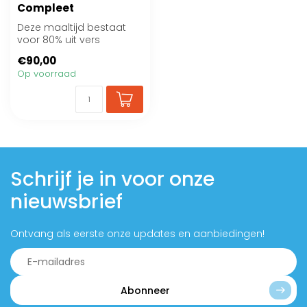
Compleet
Deze maaltijd bestaat
voor 80% uit vers
hertenvlees en voor 20%
€90,00
uit vers geitenv...
Op voorraad
Schrijf je in voor onze
nieuwsbrief
Ontvang als eerste onze updates en aanbiedingen!
Abonneer