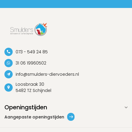
073 - 549 24 85
31 06 19960502
info@smulders-diervoeders.nl
Loosbraak 30
5482 TZ Schijndel
Openingstijden
Aangepaste openingstijden