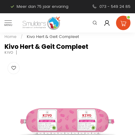
Meer dan 75 jaar ervaring
Persoonlijk advies
073 - 549 24 85
MENU
Home
/
Kivo Hert & Geit Compleet
Kivo Hert & Geit Compleet
KIVO