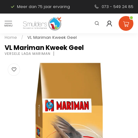
Meer dan 75 jaar ervaring
Persoonlijk advies
073 - 549 24 85
MENU
Home
/
VL Mariman Kweek Geel
VL Mariman Kweek Geel
VERSELE LAGA MARIMAN